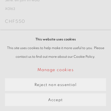
Serie:
ein jahr im wald
Manage cookies
X0163
Copyright © 2026 beARTrix
pARTners
CHF550
Site by Artlogic
Interessiert
This website uses cookies
This site uses cookies to help make it more useful to you. Please
im virtuellen Raum ansehen
contact us to find out more about our Cookie Policy.
Manage cookies
Teilen
Reject non essential
Accept