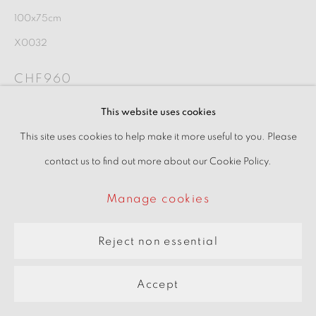
Manage cookies
100x75cm
Copyright © 2026 beARTrix
X0032
pARTners
CHF960
Site by Artlogic
This website uses cookies
Interessiert
This site uses cookies to help make it more useful to you. Please
contact us to find out more about our Cookie Policy.
im virtuellen Raum ansehen
Manage cookies
Teilen
Reject non essential
Accept