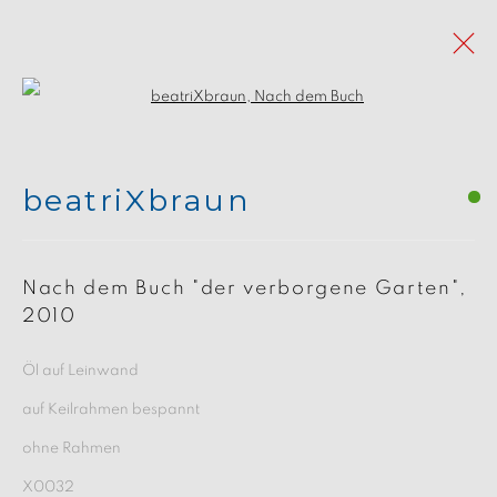
Open a larger version of the follo
Kunstwerke der
beatriXbraun
Kunstmalerin
beatriXbraun
Nach dem Buch "der verborgene Garten"
,
2010
Alle
Gemälde
Zeichnungen
Öl auf Leinwand
ein jahr im wald
auf Keilrahmen bespannt
ohne Rahmen
X0032