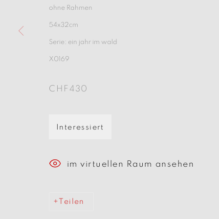
ohne Rahmen
54x32cm
Serie:
ein jahr im wald
Manage cookies
X0169
Copyright © 2026 beARTrix pARTners
S
CHF430
Interessiert
im virtuellen Raum ansehen
Teilen