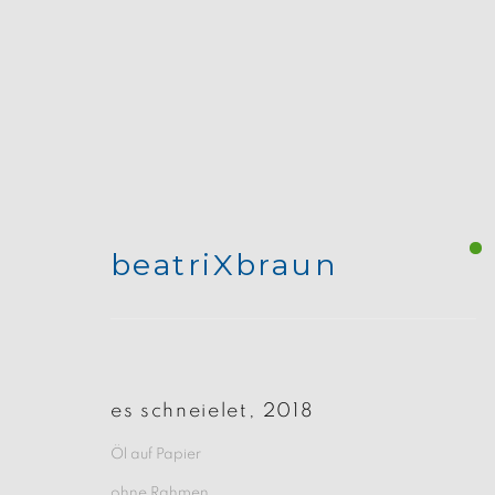
beatriXbraun
ein jahr im wald
es schneielet
,
2018
Öl auf Papier
ohne Rahmen