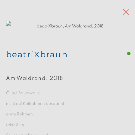
Open a larger version of the follo
ein jahr im wald
beatriXbraun
Alle
Gemälde
Zeichnungen
Am Waldrand
,
2018
ein jahr im wald
Öl auf Baumwolle
nicht auf Keilrahmen bespannt
ohne Rahmen
Manage cookies
54x32cm
Copyright © 2026 beARTrix