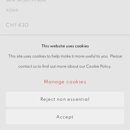
Serie:
ein jahr im wald
pARTners
X0169
Site by Artlogic
CHF430
Interessiert
This website uses cookies
This site uses cookies to help make it more useful to you. Please
im virtuellen Raum ansehen
contact us to find out more about our Cookie Policy.
Manage cookies
Teilen
Reject non essential
Accept