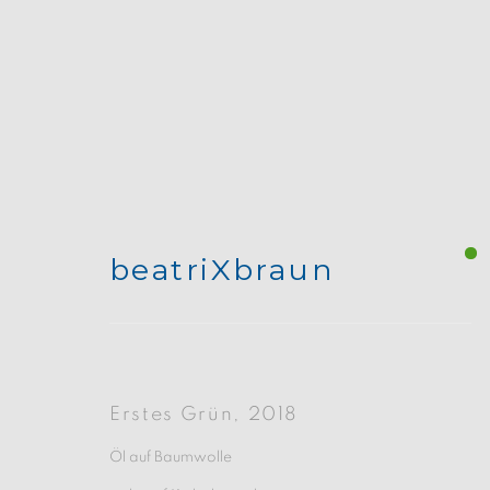
beatriXbraun
Wald
:
Galerie am Nolle
Erstes Grün
,
2018
2 April - 14 May 2023
Öl auf Baumwolle