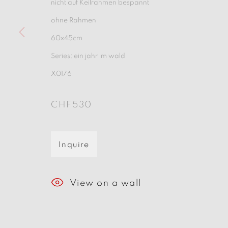
nicht auf Keilrahmen bespannt
ohne Rahmen
60x45cm
Series:
ein jahr im wald
X0176
Manage cookies
CHF530
Copyright © 2026 beARTrix pARTners
S
Inquire
View on a wall