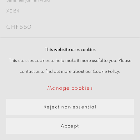
Serie:
ein jahr im wald
pARTners
X0164
Site by Artlogic
CHF550
Interessiert
This website uses cookies
This site uses cookies to help make it more useful to you. Please
im virtuellen Raum ansehen
contact us to find out more about our Cookie Policy.
Manage cookies
Reject non essential
Accept