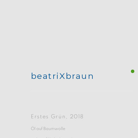
beatriXbraun
Wald
:
Galerie am Nolle
Erstes Grün
,
2018
2 April - 14 Mai 2023
Öl auf Baumwolle