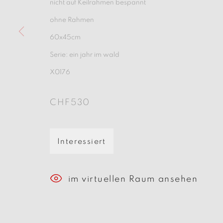
nicht auf Keilrahmen bespannt
ohne Rahmen
60x45cm
Serie:
ein jahr im wald
X0176
Manage cookies
CHF530
Copyright © 2026 beARTrix pARTners
S
Interessiert
im virtuellen Raum ansehen