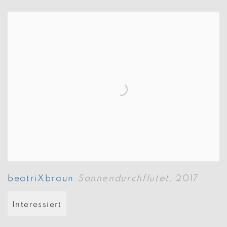
beatriXbraun
Sonnendurchflutet
,
2017
,
Interessiert