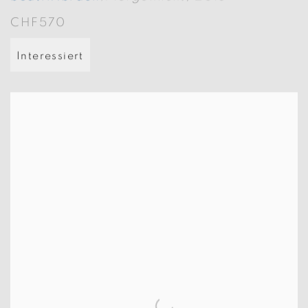
CHF570
Interessiert