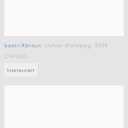
beatriXbraun
Lichter Waldweg
,
2018
,
CHF530
Interessiert