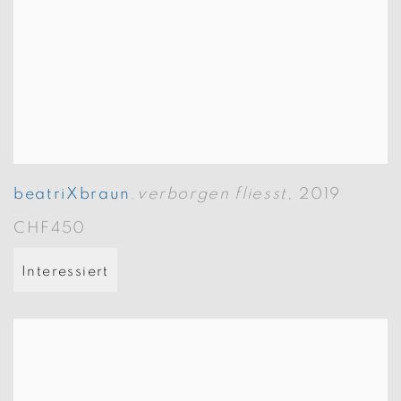
beatriXbraun
verborgen fliesst
,
2019
,
CHF450
Interessiert