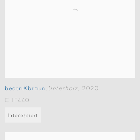
beatriXbraun
Unterholz
,
2020
,
CHF440
Interessiert