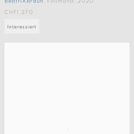
beatriXbraun
Vollmond
,
2020
,
CHF1,270
Interessiert