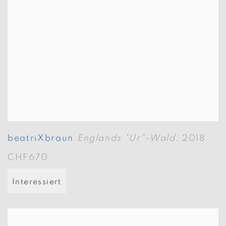
beatriXbraun
Englands "Ur"-Wald
,
2018
,
CHF670
Interessiert