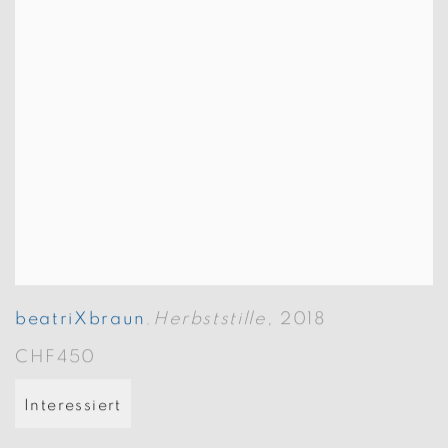
beatriXbraun
Herbststille
,
2018
,
CHF450
Interessiert