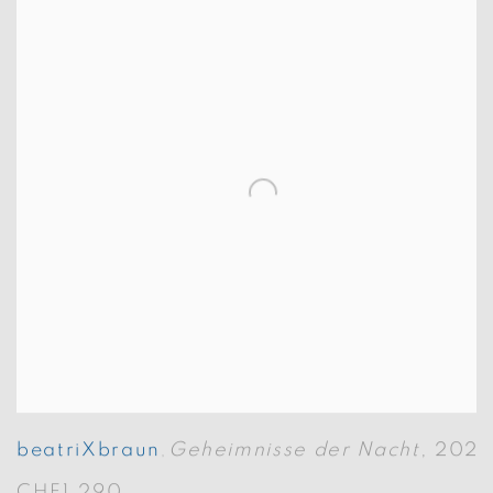
beatriXbraun
Geheimnisse der Nacht
,
202
,
CHF1,290