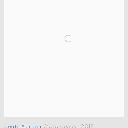
beatriXbraun
Morgenlicht
,
2018
,