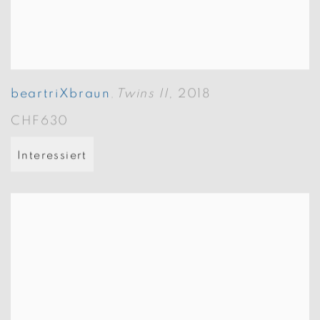
beartriXbraun
Twins II
,
2018
,
CHF630
Interessiert