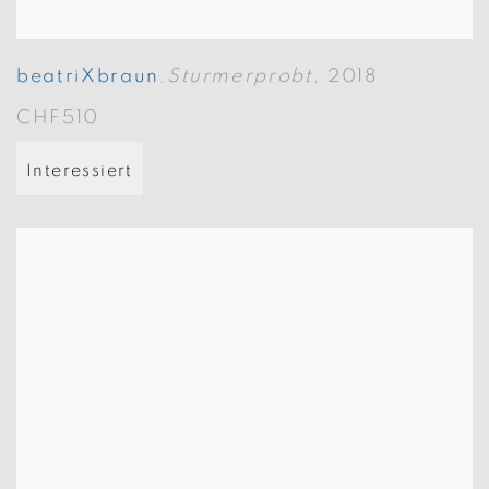
beatriXbraun
Sturmerprobt
,
2018
,
CHF510
Interessiert