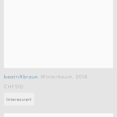
beatriXbraun
Winterbaum
,
2018
,
CHF510
Interessiert