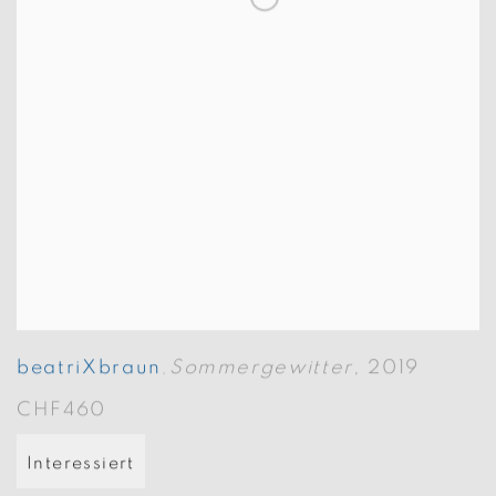
beatriXbraun
Sommergewitter
,
2019
,
CHF460
Interessiert