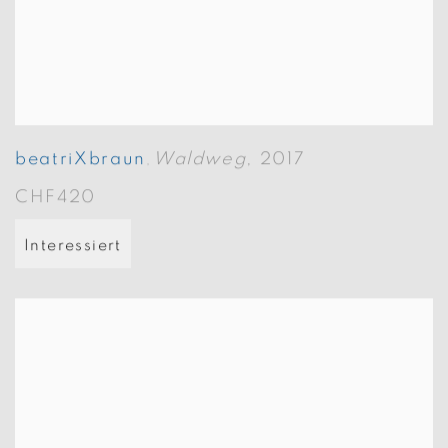
beatriXbraun
Waldweg
,
2017
,
CHF420
Interessiert