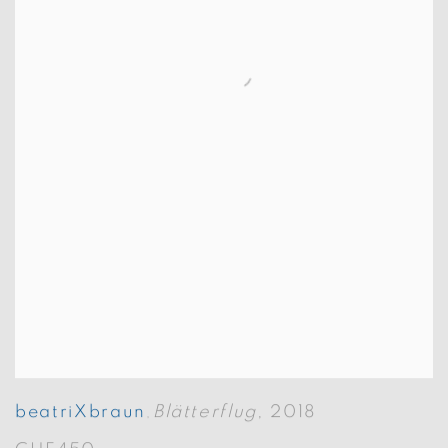
beatriXbraun
Blätterflug
,
2018
,